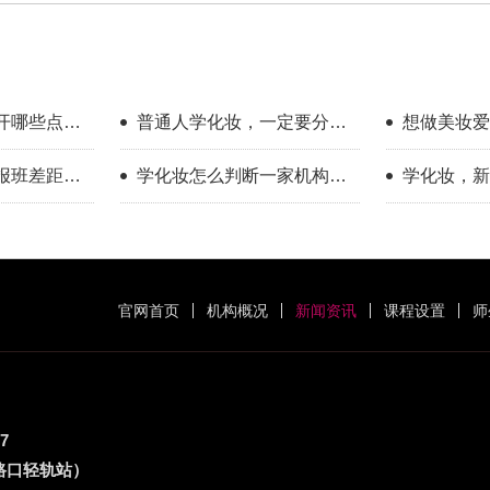
开哪些点？
普通人学化妆，一定要分清
想做美妆爱
享
你的学习目标
新手入门完
报班差距到
学化妆怎么判断一家机构教
学化妆，新
学靠不靠谱？
只看外表
官网首页
机构概况
新闻资讯
课程设置
师
7
路口轻轨站）