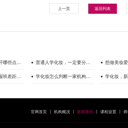
上一页
返回列表
开哪些点？
普通人学化妆，一定要分清
想做美妆爱
享
你的学习目标
新手入门完
报班差距到
学化妆怎么判断一家机构教
学化妆，新
学靠不靠谱？
只看外表
官网首页
机构概况
新闻资讯
课程设置
师