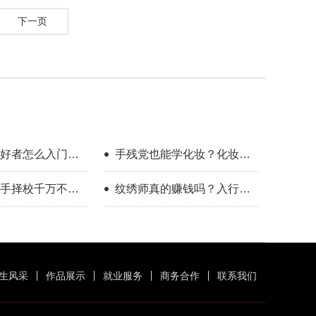
下一页
好者怎么入门？
手残党也能学化妆？化妆学
整流程指南
校怎么选？
手择校千万不要
纹绣师真的赚钱吗？入行半
年的真实感受
生风采
作品展示
就业服务
商务合作
联系我们